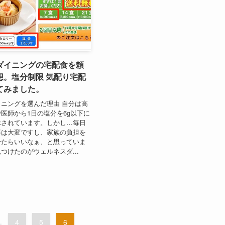
ダイニングの宅配食を頼
想。塩分制限 気配り宅配
てみました。
ニングを選んだ理由 自分は高
医師から1日の塩分を6g以下に
示されています。しかし…毎日
事は大変ですし、家族の負担を
せたらいいなぁ、と思っていま
つけたのがウェルネスダ...
.
4
5
6