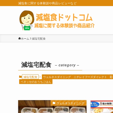
減塩食に関する体験談や商品レビューなど
ホーム
減塩宅配食
減塩宅配食
– category –
減塩宅配食
ウェルネスダイニング
ニチレイフーズダイレクト
彩
ベネッセのおうちごはん
ウェルネスダイニング