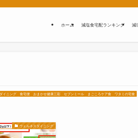
ホーム
減塩食宅配ランキング
減
ダイニング
食宅便
おまかせ健康三彩
セブンミール
まごころケア食
ワタミの宅食
ウェルネスダイニング