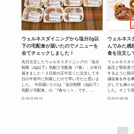
ウェルネスダイニングから塩分2g以
ウェルネス
下の宅配食が届いたのでメニューを
んでみた感
全てチェックしました！
食を注文し
先日注文したウェルネスダイニングの「塩分
ウェルネスダイ
制限（2g以下）気配り宅配食（7食）」が本日
血圧と腎疾患で
届きました！２日前の正午近くに注文して今
するように指
日の午前中に到着したので早い方だと思いま
減塩食を作る
した。 今回届いたのは「塩分制限（2g以下）
少しでも減ら
気配り宅配食」の「7食セット」です。...
した。そこで見
2015-09-10
2015-09-08
1
..