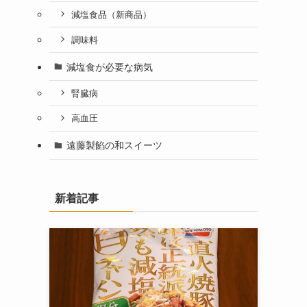
減塩食品（新商品）
調味料
減塩食が必要な病気
腎臓病
高血圧
遠藤製餡の和スイーツ
新着記事