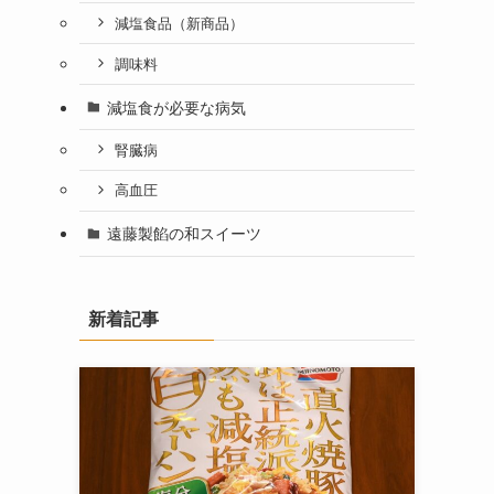
減塩食品（新商品）
調味料
減塩食が必要な病気
腎臓病
高血圧
遠藤製餡の和スイーツ
新着記事