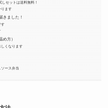
試しセットは送料無料！
かります
届きました！
です
す
温め方）
味しくなります
スソース弁当
方法