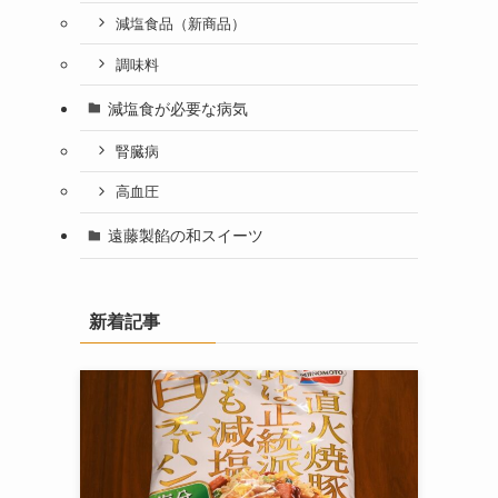
減塩食品（新商品）
調味料
減塩食が必要な病気
腎臓病
高血圧
遠藤製餡の和スイーツ
新着記事